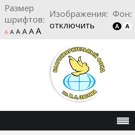
Размер
Изображения:
Фон:
шрифтов:
отключить
A
A
A
A
A
A
A
A