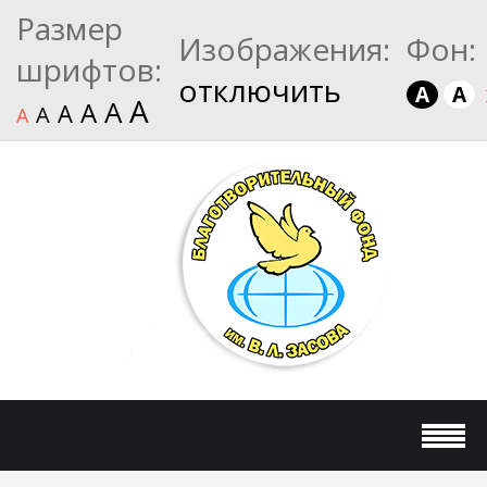
Размер
Изображения:
Фон:
шрифтов:
отключить
A
A
A
A
A
A
A
A