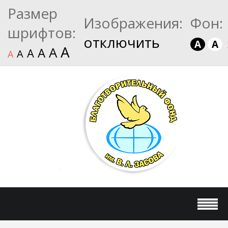
Размер
Изображения:
Фон:
шрифтов:
отключить
A
A
A
A
A
A
A
A