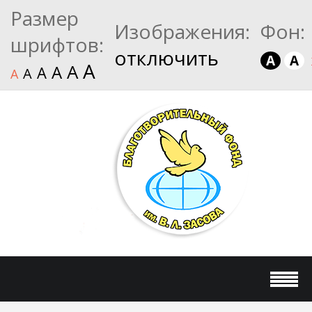
Размер
Изображения:
Фон:
шрифтов:
отключить
A
A
A
A
A
A
A
A