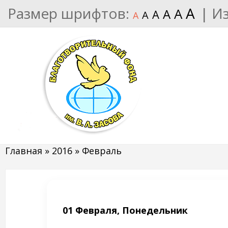
Размер шрифтов:
A
|
И
A
A
A
A
A
Главная
»
2016
»
Февраль
01 Февраля, Понедельник