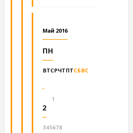
Май 2016
ПН
ВТ
СР
ЧТ
ПТ
СБ
ВС
1
2
3
4
5
6
7
8