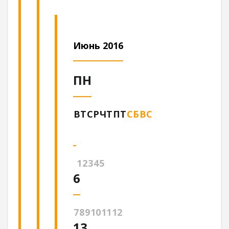
Июнь 2016
ПН
ВТ
СР
ЧТ
ПТ
СБ
ВС
1
2
3
4
5
6
7
8
9
10
11
12
13