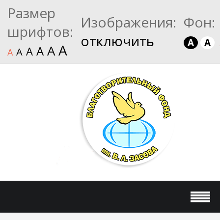
Размер
Изображения:
Фон:
шрифтов:
отключить
A
A
A
A
A
A
A
A