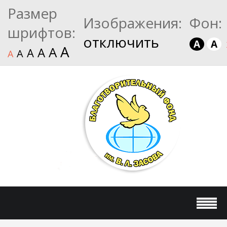
Размер
Изображения:
Фон:
шрифтов:
отключить
A
A
A
A
A
A
A
A