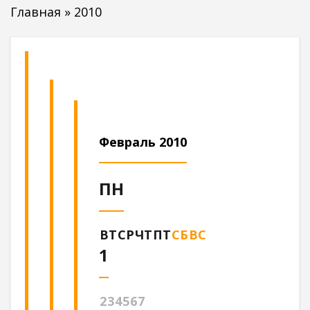
Главная
»
2010
Февраль 2010
ПН
ВТ
СР
ЧТ
ПТ
СБ
ВС
1
2
3
4
5
6
7