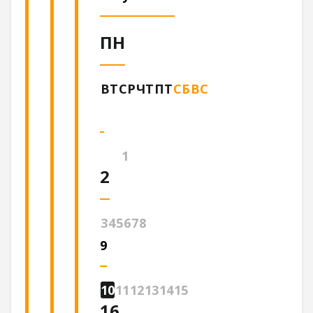
ПН
ВТ
СР
ЧТ
ПТ
СБ
ВС
1
2
3
4
5
6
7
8
9
10
11
12
13
14
15
16