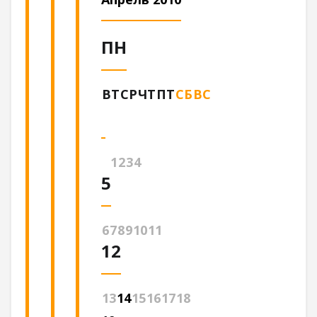
ПН
ВТ
СР
ЧТ
ПТ
СБ
ВС
1
2
3
4
5
6
7
8
9
10
11
12
13
14
15
16
17
18