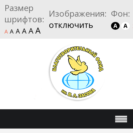
Размер
Изображения:
Фон:
шрифтов:
отключить
A
A
A
A
A
A
A
A