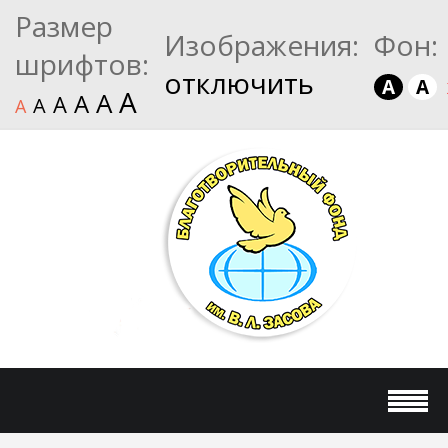
Размер
Изображения:
Фон:
шрифтов:
отключить
A
A
A
A
A
A
A
A