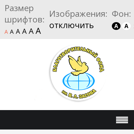
Размер
Изображения:
Фон:
шрифтов:
отключить
A
A
A
A
A
A
A
A