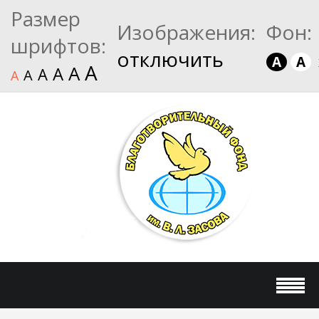
Размер
Изображения:
Фон:
шрифтов:
отключить
A
A
A
A
A
A
A
A