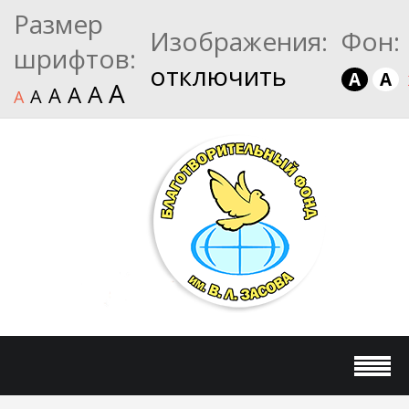
Размер
Изображения:
Фон:
шрифтов:
отключить
A
A
A
A
A
A
A
A