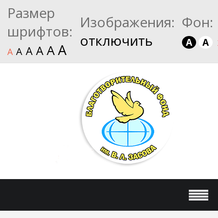
Размер
Изображения:
Фон:
шрифтов:
отключить
A
A
A
A
A
A
A
A