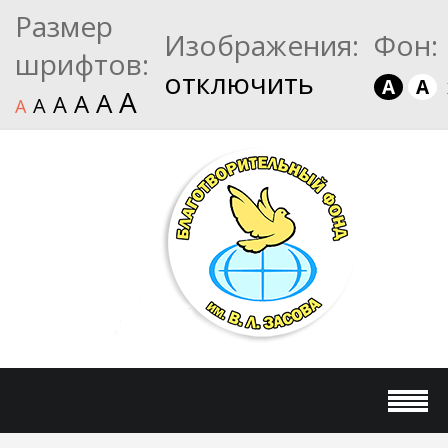
Размер
Изображения:
Фон:
шрифтов:
отключить
A
A
A
A
A
A
A
A