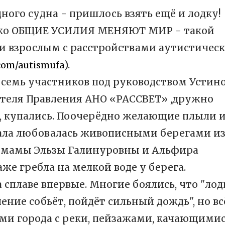
дного судна - пришлось взять ещё и лодку!
лько ОБЩИЕ УСИЛИЯ МЕНЯЮТ МИР - такой
и взрослым с расстройствами аутистическ
).
.com/autismufa
семь участников под руководством Устин
ателя Правления АНО «РАССВЕТ» ,дружно
ь, купались. Поочерёдно желающие плыли и
чала любовалась живописными берегами и
й мамы Эльзы Галинуровны и Альфира
е гребла на мелкой воде у берега.
 сплаве впервые. Многие боялись, что "лод
чение собьёт, пойдёт сильный дождь", но вс
ми города с реки, пейзажами, качающимис