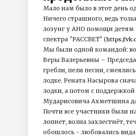
Мало нам было в этот день о
Ничего страшного, ведь то
лозунг у АНО помощи детям 
спектра "РАССВЕТ" (
https://vk
Мы были одной командой: во
Веры Валерьевны – Председ
гребли, пели песни, смеялис
лодке. Рената Насырова сна
лодки, а потом с поддержко
Мударисовича Ахметшина даж
Почти все участники были на
лопнет, волна захлестнёт, те
обошлось - любовались вида