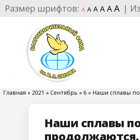
Размер шрифтов:
A
|
И
A
A
A
A
A
Главная
»
2021
»
Сентябрь
»
6
» Наши сплавы по
Наши сплавы п
продолжаются.