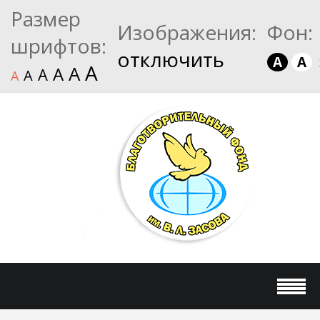
Размер
Изображения:
Фон:
шрифтов:
отключить
A
A
A
A
A
A
A
A