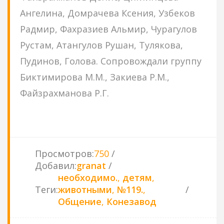
Ангелина, Домрачева Ксения, Узбеков
Радмир, Фахразиев Альмир, Чурагулов
Рустам, Атангулов Рушан, Тулякова,
Пудинов, Голова. Сопровождали группу
Биктимирова М.М., Закиева Р.М.,
Файзрахманова Р.Г.
Просмотров
:
750
Добавил
:
granat
необходимо.
,
детям
,
Теги
:
животными
,
№119.
,
Общение
,
Конезавод