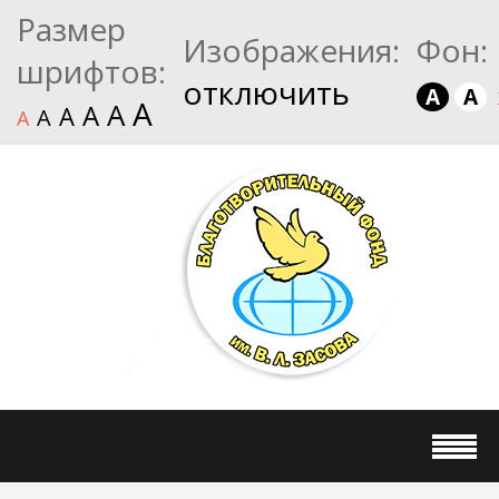
Размер
Изображения:
Фон:
шрифтов:
отключить
A
A
A
A
A
A
A
A