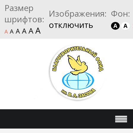
Размер
Изображения:
Фон:
шрифтов:
отключить
A
A
A
A
A
A
A
A