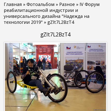
Главная
»
Фотоальбом
»
Разное
»
IV Форум
реабилитационной индустрии и
универсального дизайна "Надежда на
технологии 2019"
» gZlt7L2BzT4
gZlt7L2BzT4