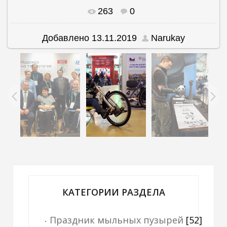
263
0
В реальном размере
1500x1010
/ 274.1Kb
Добавлено
13.11.2019
Narukay
КАТЕГОРИИ РАЗДЕЛА
Праздник мыльных пузырей
[52]