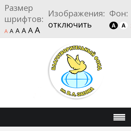
Размер
Изображения:
Фон:
шрифтов:
отключить
A
A
A
A
A
A
A
A