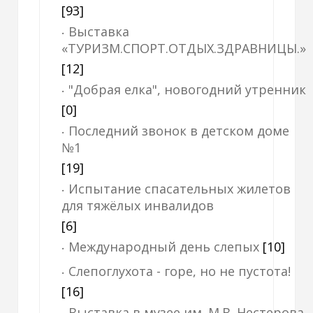
[93]
Выставка
«ТУРИЗМ.СПОРТ.ОТДЫХ.ЗДРАВНИЦЫ.»
[12]
"Добрая елка", новогодний утренник
[0]
Последний звонок в детском доме
№1
[19]
Испытание спасательных жилетов
для тяжёлых инвалидов
[6]
Международный день слепых
[10]
Слепоглухота - горе, но не пустота!
[16]
Выставка в музее им. М.В. Нестерова