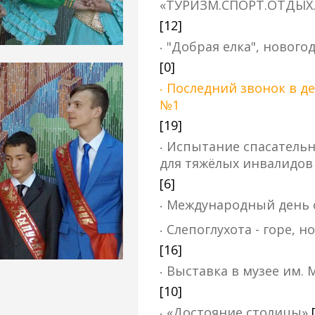
«ТУРИЗМ.СПОРТ.ОТДЫХ
[12]
"Добрая елка", нового
[0]
Последний звонок в д
№1
[19]
Испытание спасатель
для тяжёлых инвалидов
[6]
Международный день 
Слепоглухота - горе, но
[16]
Выставка в музее им. 
[10]
«Достояние столицы»