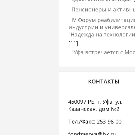
Пенсионеры и активн
IV Форум реабилитац
индустрии и универсал
"Надежда на технологии
[11]
"Уфа встречается с Мо
КОНТАКТЫ
450097 РБ, г. Уфа, ул.
Казанская, дом №2
Тел./Факс: 253-98-00
fondzasova@bk.ru