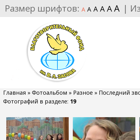
Размер шрифтов:
A
|
И
A
A
A
A
A
Главная
»
Фотоальбом
»
Разное
» Последний зв
Фотографий в разделе
:
19