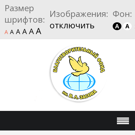
Размер
Изображения:
Фон:
шрифтов:
отключить
A
A
A
A
A
A
A
A