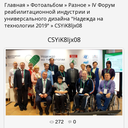
Главная
»
Фотоальбом
»
Разное
»
IV Форум
реабилитационной индустрии и
универсального дизайна "Надежда на
технологии 2019"
» CSYiK8ljx08
CSYiK8ljx08
272
0
В реальном размере
1500x847
/ 216.0Kb