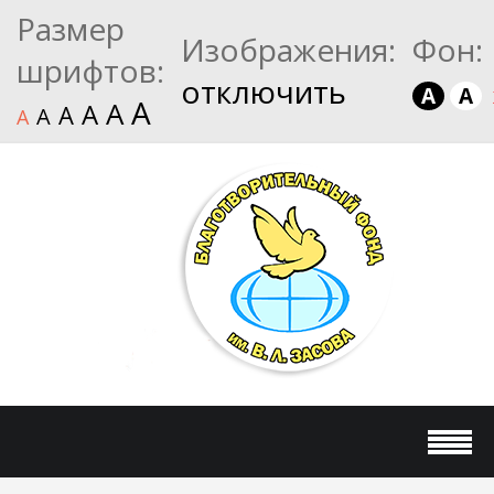
Размер
Изображения:
Фон:
шрифтов:
отключить
A
A
A
A
A
A
A
A