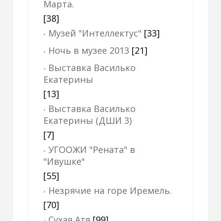
Марта.
[38]
Музей "Интеллектус"
[33]
Ночь в музее 2013
[21]
Выставка Василько
Екатерины
[13]
Выставка Василько
Екатерины (ДШИ 3)
[7]
УГООЖИ "Рената" в
"Ивушке"
[55]
Незрячие на горе Иремель.
[70]
Сухая Атя
[99]