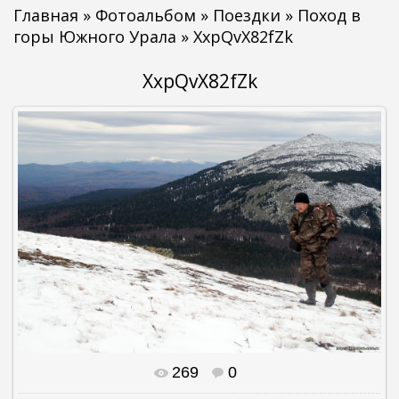
Главная
»
Фотоальбом
»
Поездки
»
Поход в
горы Южного Урала
» XxpQvX82fZk
XxpQvX82fZk
269
0
В реальном размере
1500x997
/ 245.9Kb