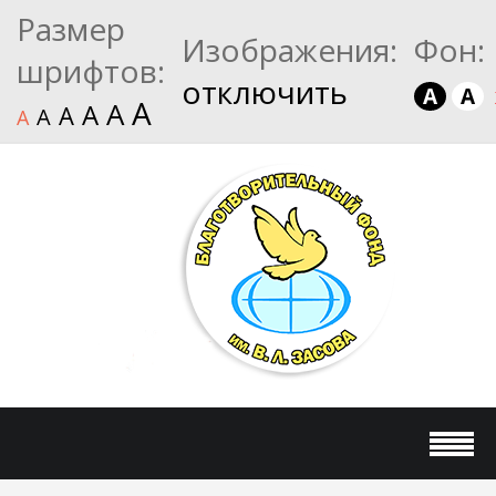
Размер
Изображения:
Фон:
шрифтов:
отключить
A
A
A
A
A
A
A
A