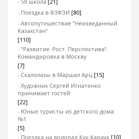
59 школа
[21]
Поездка в ВЗФЭИ
[80]
Автопутешествие "Неизведанный
Казахстан"
[110]
"Развитие. Рост. Перспектива".
Командировка в Москву
[7]
Скалолазы в Маршал Арц
[15]
Художник Сергей Игнатенко
принимает гостей
[22]
Юные туристы из детского дома
№1
[5]
Поездка на водопад Кук-Караук
[10]