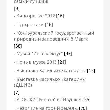
самый лучший!
[9]
Кинозрение 2012
[16]
Турхроники
[16]
Южноуральский государственный
природный заповедник. 8 Марта.
[38]
Музей "Интеллектус"
[33]
Ночь в музее 2013
[21]
Выставка Василько Екатерины
[13]
Выставка Василько Екатерины
(ДШИ 3)
[7]
УГООЖИ "Рената" в "Ивушке"
[55]
Незрячие на горе Иремель.
[70]