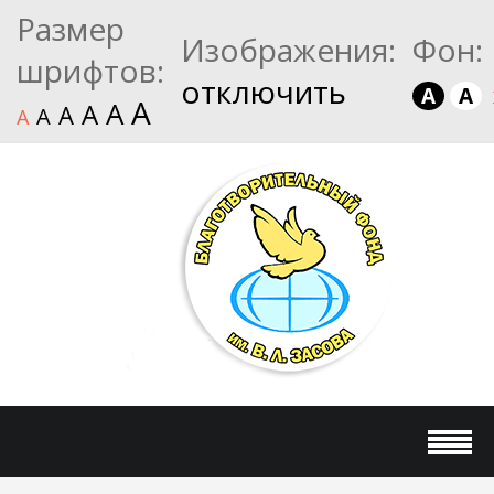
Размер
Изображения:
Фон:
шрифтов:
отключить
A
A
A
A
A
A
A
A