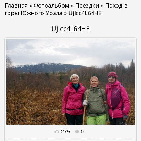
Главная
»
Фотоальбом
»
Поездки
»
Поход в
горы Южного Урала
» UjIcc4L64HE
UjIcc4L64HE
275
0
В реальном размере
1500x996
/ 257.6Kb