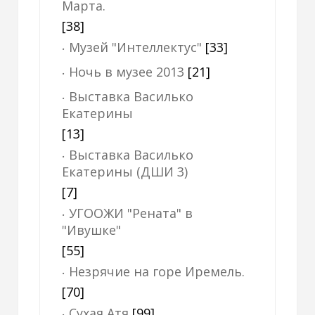
Марта.
[38]
Музей "Интеллектус"
[33]
Ночь в музее 2013
[21]
Выставка Василько
Екатерины
[13]
Выставка Василько
Екатерины (ДШИ 3)
[7]
УГООЖИ "Рената" в
"Ивушке"
[55]
Незрячие на горе Иремель.
[70]
Сухая Атя
[99]