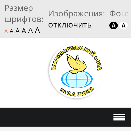
Размер
Изображения:
Фон:
шрифтов:
отключить
A
A
A
A
A
A
A
A