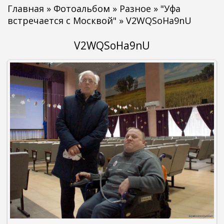
Главная
»
Фотоальбом
»
Разное
»
"Уфа
встречается с Москвой"
» V2WQSoHa9nU
V2WQSoHa9nU