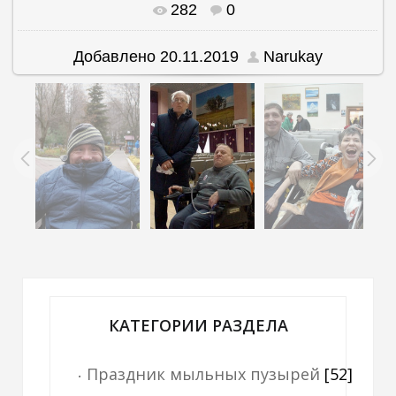
282
0
В реальном размере
1500x1147
/ 246.0Kb
Добавлено
20.11.2019
Narukay
КАТЕГОРИИ РАЗДЕЛА
Праздник мыльных пузырей
[52]