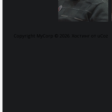
Copyright MyCorp © 2026
.
Хостинг от
uCoz