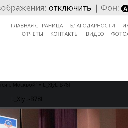
зображения:
отключить
|
Фон:
A
ГЛАВНАЯ СТРАНИЦА
БЛАГОДАРНОСТИ
И
ОТЧЕТЫ
КОНТАКТЫ
ВИДЕО
ФОТО
тся с Москвой"
» L_XIyL-B78I
L_XIyL-B78I