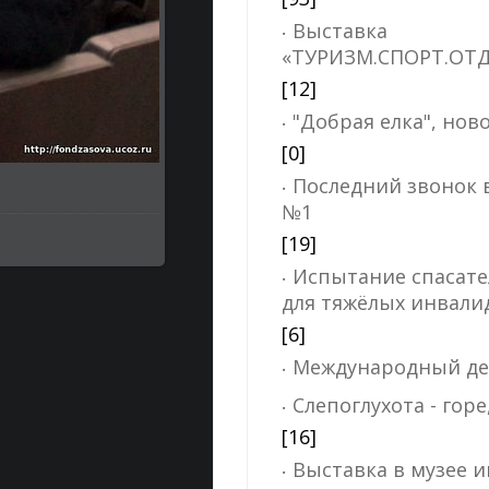
Выставка
«ТУРИЗМ.СПОРТ.ОТ
[12]
"Добрая елка", нов
[0]
Последний звонок 
№1
[19]
Испытание спасате
для тяжёлых инвали
[6]
Международный де
Слепоглухота - горе
[16]
Выставка в музее и