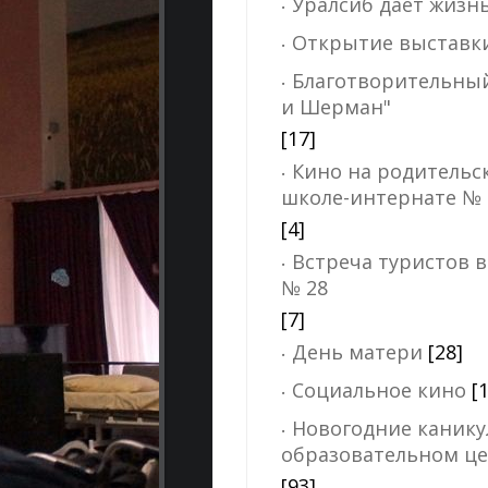
Уралсиб дает жизн
Открытие выставк
Благотворительный
и Шерман"
[17]
Кино на родительс
школе-интернате № 
[4]
Встреча туристов 
№ 28
[7]
День матери
[28]
Социальное кино
[
Новогодние канику
образовательном це
[93]