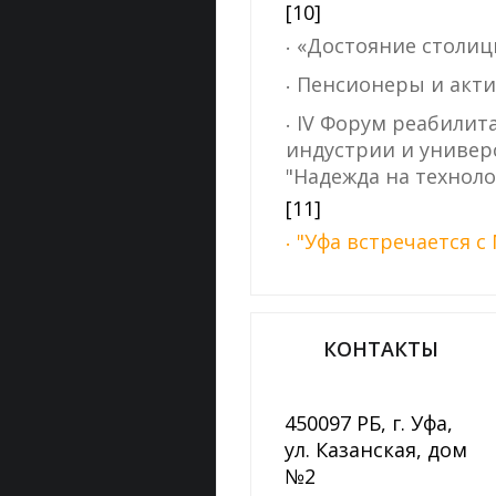
[10]
«Достояние столиц
Пенсионеры и акт
IV Форум реабилит
индустрии и универ
"Надежда на техноло
[11]
"Уфа встречается с
КОНТАКТЫ
450097 РБ, г. Уфа,
ул. Казанская, дом
№2