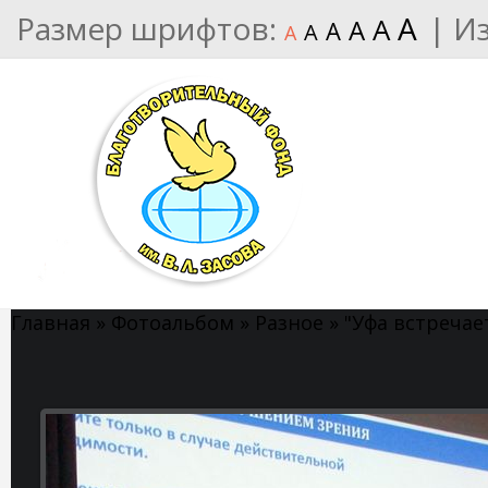
Размер шрифтов:
A
|
И
A
A
A
A
A
Главная
»
Фотоальбом
»
Разное
»
"Уфа встречае