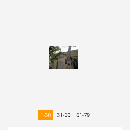
1-30
31-60
61-79