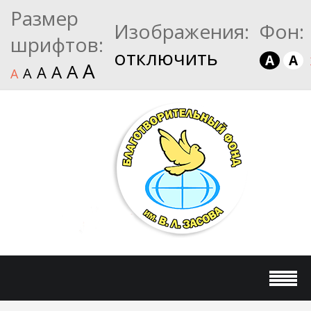
Размер
Изображения:
Фон:
шрифтов:
отключить
A
A
A
A
A
A
A
A