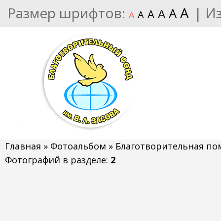
Размер шрифтов:
A
|
И
A
A
A
A
A
Главная
»
Фотоальбом
»
Благотворительная п
Фотографий в разделе
:
2