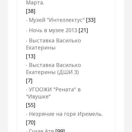
Марта.
[38]
Музей "Интеллектус"
[33]
Ночь в музее 2013
[21]
Выставка Василько
Екатерины
[13]
Выставка Василько
Екатерины (ДШИ 3)
[7]
УГООЖИ "Рената" в
"Ивушке"
[55]
Незрячие на горе Иремель.
[70]
Сухая Атя
[99]