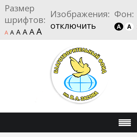
Размер
Изображения:
Фон:
шрифтов:
отключить
A
A
A
A
A
A
A
A