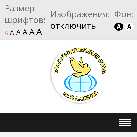
Размер
Изображения:
Фон:
шрифтов:
отключить
A
A
A
A
A
A
A
A