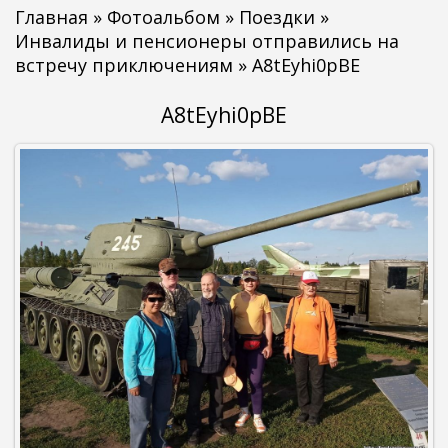
Главная
»
Фотоальбом
»
Поездки
»
Инвалиды и пенсионеры отправились на
встречу приключениям
» A8tEyhi0pBE
A8tEyhi0pBE