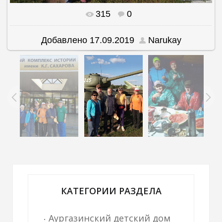
315
0
В реальном размере
1184x885
/ 213.5Kb
Добавлено
17.09.2019
Narukay
КАТЕГОРИИ РАЗДЕЛА
Аургазинский детский дом