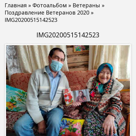
Главная
»
Фотоальбом
»
Ветераны
»
Поздравление Ветеранов 2020
»
IMG20200515142523
IMG20200515142523