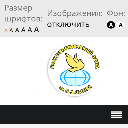
Размер
Изображения:
Фон:
шрифтов:
отключить
A
A
A
A
A
A
A
A