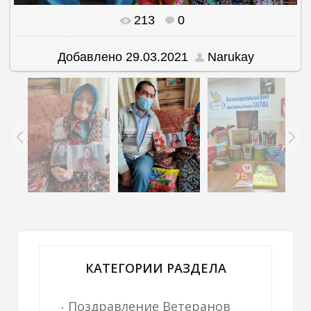
213
0
В реальном размере
2000x1500
/ 814.9Kb
Добавлено
29.03.2021
Narukay
КАТЕГОРИИ РАЗДЕЛА
Поздравление Ветеранов