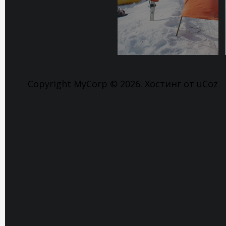
Copyright MyCorp © 2026
.
Хостинг от
uCoz