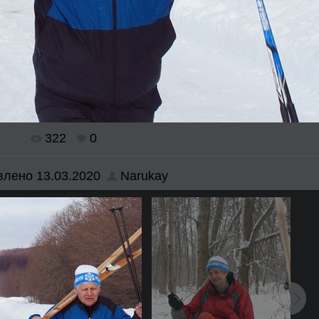
322
0
влено
13.03.2020
Narukay