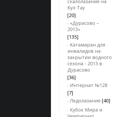
скалолазание на
Кул-Тау
[20]
«Дурасово –
2013»
[135]
Катамаран для
инвалидов на
закрытии водного
сезона - 2013 в
Дурасово
[36]
Интернат №128
[7]
Ледолазание
[40]
Кубок Мира и
Чемпионат