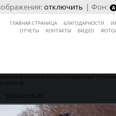
зображения:
отключить
|
Фон:
A
ГЛАВНАЯ СТРАНИЦА
БЛАГОДАРНОСТИ
И
ОТЧЕТЫ
КОНТАКТЫ
ВИДЕО
ФОТО
ационный лыжный поход посвященный 75-летию
OU4nCdL40
gZOU4nCdL40