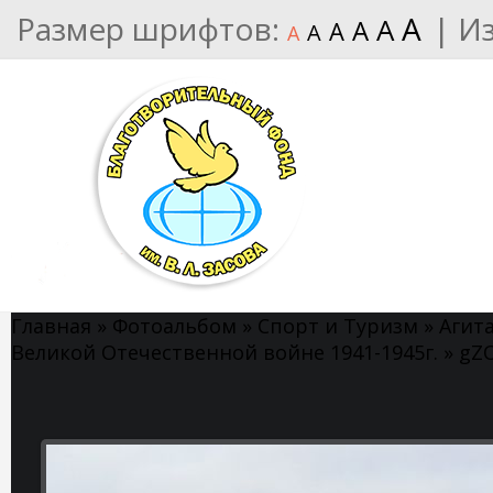
Размер шрифтов:
A
|
И
A
A
A
A
A
Главная
»
Фотоальбом
»
Спорт и Туризм
»
Агит
Великой Отечественной войне 1941-1945г.
» gZ