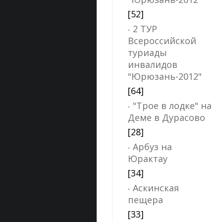
[52]
2 ТУР
Всероссийской
туриады
инвалидов
"Юрюзань-2012"
[64]
"Трое в лодке" на
Деме в Дурасово
[28]
Арбуз на
Юрактау
[34]
Аскинская
пещера
[33]