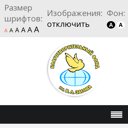
Размер
Изображения:
Фон:
шрифтов:
отключить
A
A
A
A
A
A
A
A