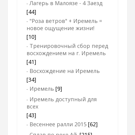
Лагерь в Малоязе - 4 Заезд
[44]
"Роза ветров" + Иремель =
новое ощущение жизни!
[10]
Тренировочный сбор перед
восхождением на г. Иремель
[41]
Восхождение на Иремель
[34]
Иремель
[9]
Иремель доступный для
всех
[43]
Весеннее ралли 2015
[62]
Сплав по реке Ай.
[215]