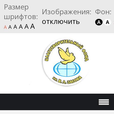
Размер
Изображения:
Фон:
шрифтов:
отключить
A
A
A
A
A
A
A
A