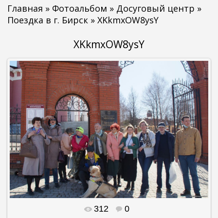
Главная
»
Фотоальбом
»
Досуговый центр
»
Поездка в г. Бирск
» XKkmxOW8ysY
XKkmxOW8ysY
312
0
В реальном размере
2000x1383
/ 482.4Kb