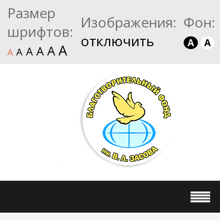
Размер
Изображения:
Фон:
шрифтов:
отключить
A
A
A
A
A
A
A
A