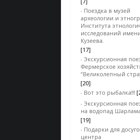
[7]
Поездка в музей
археологии и этног
Института этнологи
исследований имени 
Кузеева.
[17]
Экскурсионная пое
Фермерское хозяйст
"Великолепный стра
[20]
​​​​​​​Вот это рыбалка!!!
[
Экскурсионная пое
на водопад Шарлам
[19]
Подарки для досуго
центра