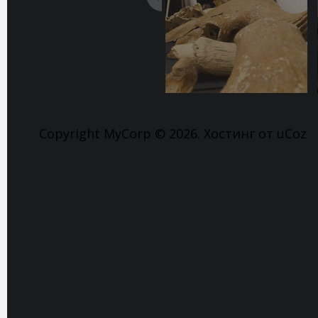
Copyright MyCorp © 2026
.
Хостинг от
uCoz