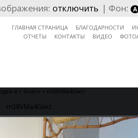
зображения:
отключить
|
Фон:
A
ГЛАВНАЯ СТРАНИЦА
БЛАГОДАРНОСТИ
И
ОТЧЕТЫ
КОНТАКТЫ
ВИДЕО
ФОТО
здка в г. Бирск
» m38VMa4GwcI
m38VMa4GwcI