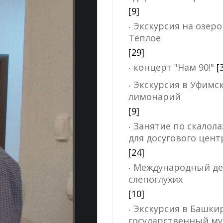
[9]
Экскурсия на озеро
Тёплое
[29]
концерт "Нам 90!"
[
Экскурсия в Уфимс
лимонарий
[9]
Занятие по скалол
для досугового цент
[24]
Международный де
слепоглухих
[10]
Экскурсия в Башки
государственный му