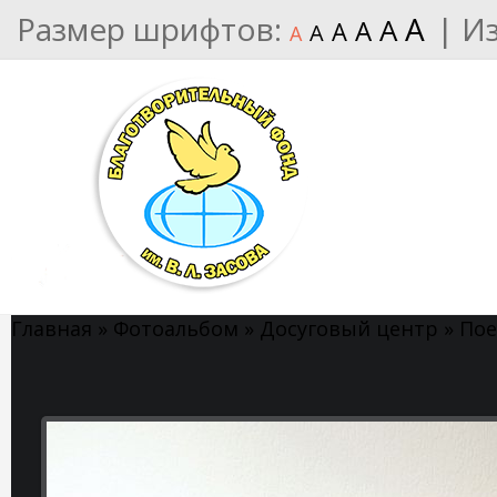
Размер шрифтов:
A
|
И
A
A
A
A
A
Главная
»
Фотоальбом
»
Досуговый центр
»
Пое