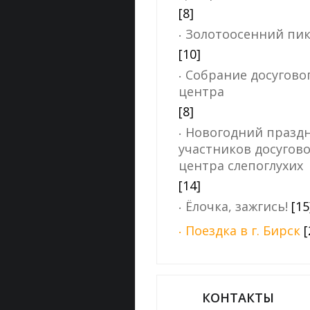
[8]
Золотоосенний пи
[10]
Собрание досугово
центра
[8]
Новогодний праздн
участников досугово
центра слепоглухих
[14]
Ёлочка, зажгись!
[15
Поездка в г. Бирск
[
КОНТАКТЫ