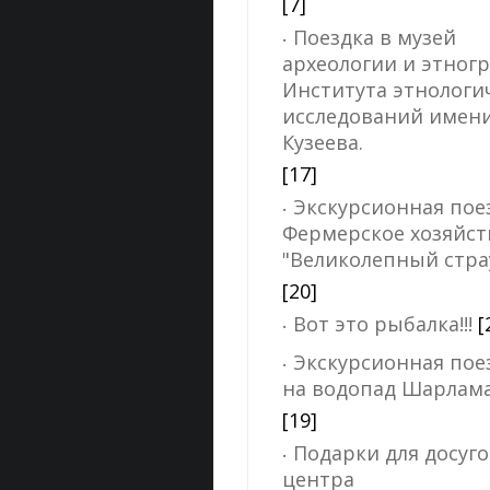
[7]
Поездка в музей
археологии и этног
Института этнологи
исследований имени 
Кузеева.
[17]
Экскурсионная пое
Фермерское хозяйст
"Великолепный стра
[20]
​​​​​​​Вот это рыбалка!!!
[
Экскурсионная пое
на водопад Шарлам
[19]
Подарки для досуго
центра