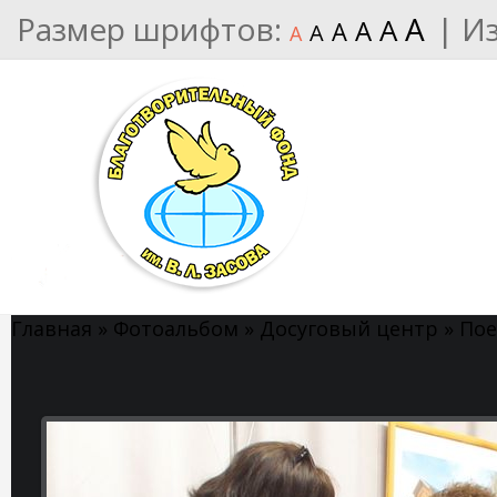
Размер шрифтов:
A
|
И
A
A
A
A
A
Главная
»
Фотоальбом
»
Досуговый центр
»
Пое