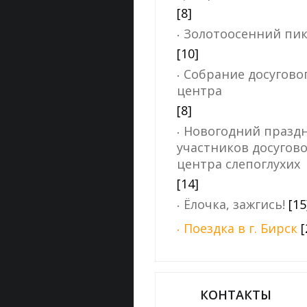
[8]
Золотоосенний пи
[10]
Собрание досугово
центра
[8]
Новогодний праздн
участников досугово
центра слепоглухих
[14]
Ёлочка, зажгись!
[15
Поездка в г. Бирск
[
КОНТАКТЫ