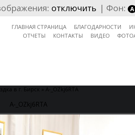
зображения:
отключить
|
Фон:
A
ГЛАВНАЯ СТРАНИЦА
БЛАГОДАРНОСТИ
И
ОТЧЕТЫ
КОНТАКТЫ
ВИДЕО
ФОТО
здка в г. Бирск
» A-_OZkj6RTA
A-_OZkj6RTA