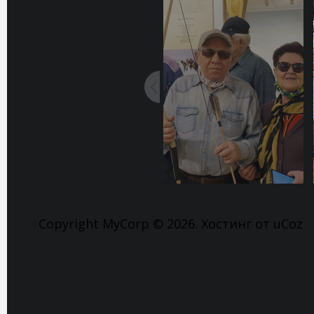
Copyright MyCorp © 2026
.
Хостинг от
uCoz