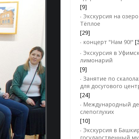
[9]
Экскурсия на озеро
Тёплое
[29]
концерт "Нам 90!"
[
Экскурсия в Уфимс
лимонарий
[9]
Занятие по скалол
для досугового цент
[24]
Международный де
слепоглухих
[10]
Экскурсия в Башки
государственный му