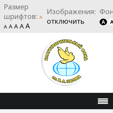
Размер
Изображения:
Фон
шрифтов:
A
отключить
A
A
A
A
A
A