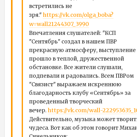
встретились не
https://vk.com/olga_boba?
зря."
w=wall21244307_3990
Впечатления слушателей: "КСП
"Сентябрь" создал в нашем ПВР
прекрасную атмосферу, выступление
прошло в теплой, дружественной
обстановке. Все жители слушали,
подпевали и радовались. Всем ПВРом
"Связист" выражаем искреннюю
благодарность клубу «Сентябрь» за
проведенный творческий
https://vk.com/wall-222953635_1
вечер.
Действительно, музыка может творит
чудеса. Вот как об этом говорит Миха
Синельников: