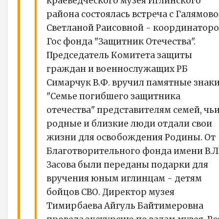
краеведческого музея Иглинского
района состоялась встреча с Галямов
Светланой Раисовной - координатор
Гос фонда "Защитник Отечества".
Председатель Комитета защиты
граждан и военнослужащих РБ
Симарчук В.Ф. вручил памятные знак
"Семье погибшего защитника
отечества" представителям семей, чь
родные и близкие люди отдали свои
жизни для освобождения Родины. От
Благотворительного фонда имени В.Л
Засова были переданы подарки для
вручения юным иглинцам - детям
бойцов СВО. Директор музея
Тимирбаева Айгуль Байтимеровна