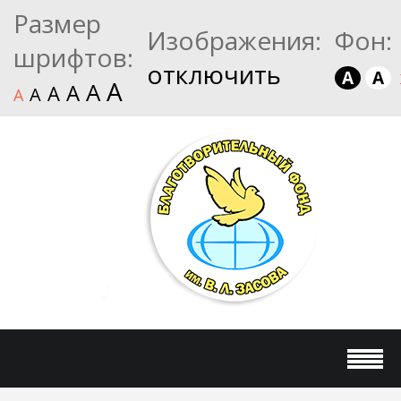
Размер
Изображения:
Фон:
шрифтов:
отключить
A
A
A
A
A
A
A
A