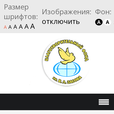
Размер
Изображения:
Фон:
шрифтов:
отключить
A
A
A
A
A
A
A
A