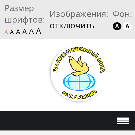
Размер
Изображения:
Фон:
шрифтов:
отключить
A
A
A
A
A
A
A
A