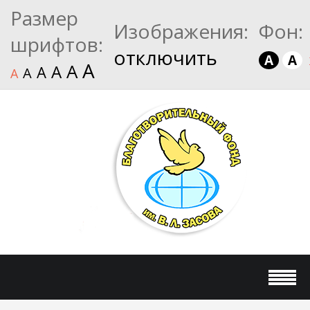
Размер
Изображения:
Фон:
шрифтов:
отключить
A
A
A
A
A
A
A
A