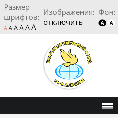
Размер
Изображения:
Фон:
шрифтов:
отключить
A
A
A
A
A
A
A
A