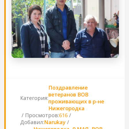
Поздравление
ветеранов ВОВ
Категория
:
проживающих в р-не
Нижегородка
Просмотров
:
616
Добавил
:
Narukay