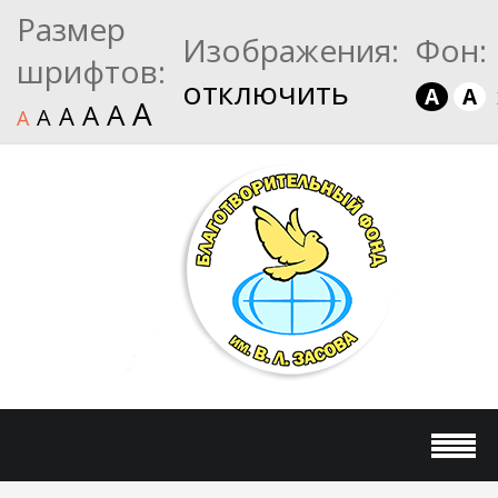
Размер
Изображения:
Фон:
шрифтов:
отключить
A
A
A
A
A
A
A
A