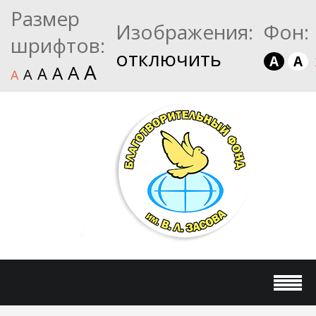
Размер
Изображения:
Фон:
шрифтов:
отключить
A
A
A
A
A
A
A
A