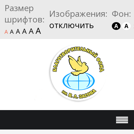
Размер
Изображения:
Фон:
шрифтов:
отключить
A
A
A
A
A
A
A
A