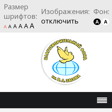
Размер
Изображения:
Фон:
шрифтов:
отключить
A
A
A
A
A
A
A
A