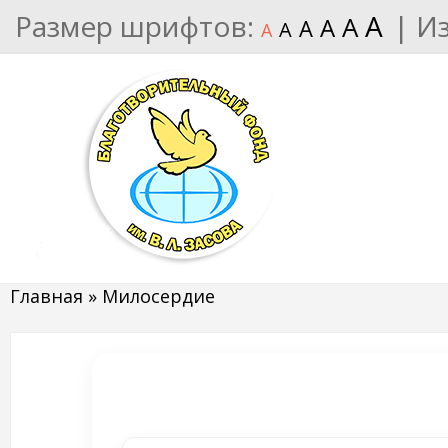
Размер шрифтов:
A
|
И
A
A
A
A
A
Главная
»
Милосердие