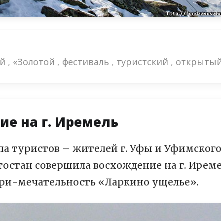
ий
,
«Золотой
,
фестиваль
,
туристский
,
открыты
ие на г. Иремель
уппа туристов – жителей г. Уфы и Уфимског
остан совершила восхождение на г. Ирем
при-мечательность «Ларкино ущелье».