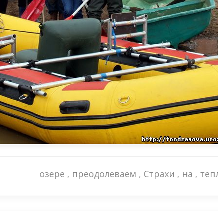
озере
,
преодолеваем
,
Страхи
,
на
,
теп