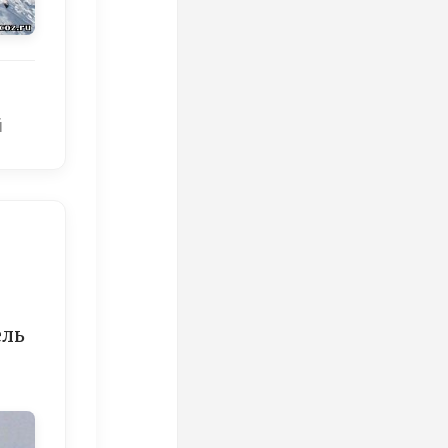
й
о
ель