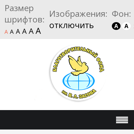
Размер
Изображения:
Фон:
шрифтов:
отключить
A
A
A
A
A
A
A
A