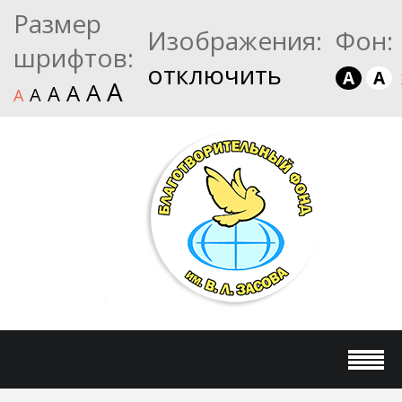
Размер
Изображения:
Фон:
шрифтов:
отключить
A
A
A
A
A
A
A
A